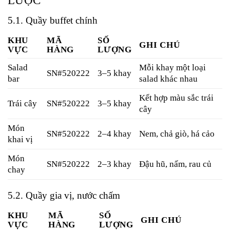
LƯỢC
5.1. Quầy buffet chính
KHU
MÃ
SỐ
GHI CHÚ
VỰC
HÀNG
LƯỢNG
Salad
Mỗi khay một loại
SN#520222
3–5 khay
bar
salad khác nhau
Kết hợp màu sắc trái
Trái cây
SN#520222
3–5 khay
cây
Món
SN#520222
2–4 khay
Nem, chả giò, há cảo
khai vị
Món
SN#520222
2–3 khay
Đậu hũ, nấm, rau củ
chay
5.2. Quầy gia vị, nước chấm
KHU
MÃ
SỐ
GHI CHÚ
VỰC
HÀNG
LƯỢNG