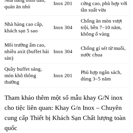
Nhà hàng bình dân,
Inox 201
cứng cao, phù hợp với
quán ăn nhỏ
tần suất vừa
Chống ăn mòn vượt
Nhà hàng cao cấp,
Inox 304
trội, bền 7–10 năm,
khách sạn 5 sao
không ố vàng
Môi trường ẩm cao,
Chống gỉ sét từ muối,
nhiều axit (buffet hải
Inox 304
nước chua
sản)
Quầy buffet sáng,
Phù hợp ngân sách,
món khô thông
Inox 201
dùng 3–5 năm
thường
Tham khảo thêm một số mẫu khay G/N inox
cho tiệc liên quan:
Khay G/n Inox – Chuyên
cung cấp Thiết bị Khách Sạn Chất lượng toàn
quốc