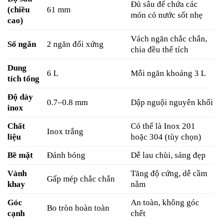
Đủ sâu để chứa các
(chiều
61 mm
món có nước sốt nhẹ
cao)
Vách ngăn chắc chắn,
Số ngăn
2 ngăn đối xứng
chia đều thể tích
Dung
6 L
Mỗi ngăn khoảng 3 L
tích tổng
Độ dày
0.7–0.8 mm
Dập nguội nguyên khối
inox
Chất
Có thể là Inox 201
Inox trắng
liệu
hoặc 304 (tùy chọn)
Bề mặt
Đánh bóng
Dễ lau chùi, sáng đẹp
Vành
Tăng độ cứng, dễ cầm
Gấp mép chắc chắn
khay
nắm
Góc
An toàn, không góc
Bo tròn hoàn toàn
cạnh
chết