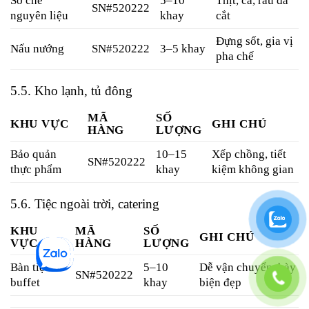
Sơ chế
5–10
Thịt, cá, rau đã
SN#520222
nguyên liệu
khay
cắt
Đựng sốt, gia vị
Nấu nướng
SN#520222
3–5 khay
pha chế
5.5. Kho lạnh, tủ đông
MÃ
SỐ
KHU VỰC
GHI CHÚ
HÀNG
LƯỢNG
Bảo quản
10–15
Xếp chồng, tiết
SN#520222
thực phẩm
khay
kiệm không gian
5.6. Tiệc ngoài trời, catering
KHU
MÃ
SỐ
GHI CHÚ
VỰC
HÀNG
LƯỢNG
Bàn tiệc
5–10
Dễ vận chuyển, bày
SN#520222
buffet
khay
biện đẹp