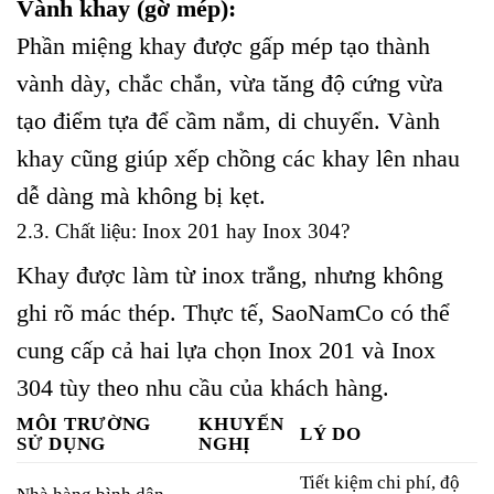
Vành khay (gờ mép):
Phần miệng khay được gấp mép tạo thành
vành dày, chắc chắn, vừa tăng độ cứng vừa
tạo điểm tựa để cầm nắm, di chuyển. Vành
khay cũng giúp xếp chồng các khay lên nhau
dễ dàng mà không bị kẹt.
2.3. Chất liệu: Inox 201 hay Inox 304?
Khay được làm từ inox trắng, nhưng không
ghi rõ mác thép. Thực tế, SaoNamCo có thể
cung cấp cả hai lựa chọn Inox 201 và Inox
304 tùy theo nhu cầu của khách hàng.
MÔI TRƯỜNG
KHUYẾN
LÝ DO
SỬ DỤNG
NGHỊ
Tiết kiệm chi phí, độ