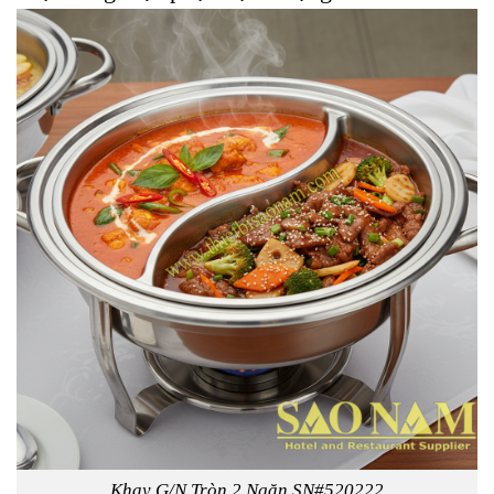
Khay G/N Tròn 2 Ngăn SN#520222