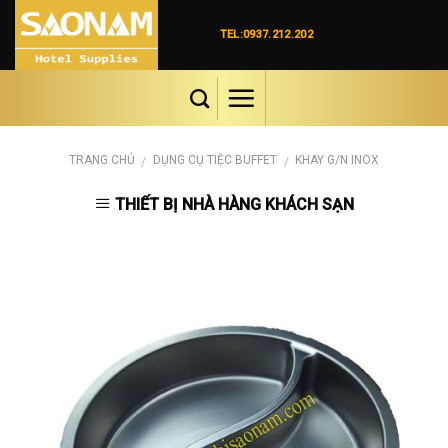
Skip
to
TEL:0937.212.202
content
TRANG CHỦ
DỤNG CỤ TIỆC BUFFET
KHAY G/N INOX
/
/
THIẾT BỊ NHÀ HÀNG KHÁCH SẠN