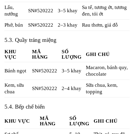
Lẩu,
Sa tế, tương ớt, tương
SN#520222
3–5 khay
nướng
đen, tỏi ớt
Phở, bún
SN#520222
2–3 khay
Rau thơm, giá đỗ
5.3. Quầy tráng miệng
KHU
MÃ
SỐ
GHI CHÚ
VỰC
HÀNG
LƯỢNG
Macaron, bánh quy,
Bánh ngọt
SN#520222
3–5 khay
chocolate
Kem, sữa
Sữa chua, kem,
SN#520222
2–4 khay
chua
topping
5.4. Bếp chế biến
MÃ
SỐ
KHU VỰC
GHI CHÚ
HÀNG
LƯỢNG