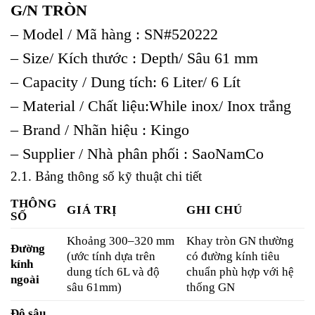
G/N TRÒN
– Model / Mã hàng : SN#520222
– Size/ Kích thước : Depth/ Sâu 61 mm
– Capacity / Dung tích: 6 Liter/ 6 Lít
– Material / Chất liệu:While inox/ Inox trắng
– Brand / Nhãn hiệu : Kingo
– Supplier / Nhà phân phối : SaoNamCo
2.1. Bảng thông số kỹ thuật chi tiết
THÔNG
GIÁ TRỊ
GHI CHÚ
SỐ
Khoảng 300–320 mm
Khay tròn GN thường
Đường
(ước tính dựa trên
có đường kính tiêu
kính
dung tích 6L và độ
chuẩn phù hợp với hệ
ngoài
sâu 61mm)
thống GN
Độ sâu