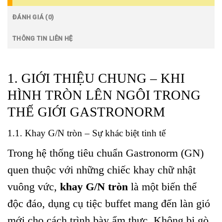
ĐÁNH GIÁ (0)
THÔNG TIN LIÊN HỆ
1. GIỚI THIỆU CHUNG – KHI
HÌNH TRÒN LÊN NGÔI TRONG
THẾ GIỚI GASTRONORM
1.1. Khay G/N tròn – Sự khác biệt tinh tế
Trong hệ thống tiêu chuẩn Gastronorm (GN)
quen thuộc với những chiếc khay chữ nhật
vuông vức,
khay G/N tròn
là một biến thể
độc đáo,
dụng cụ tiệc buffet
mang đến làn gió
mới cho cách trình bày ẩm thực. Không bị gò