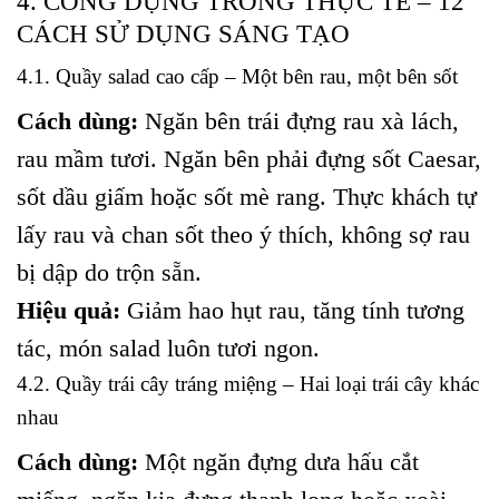
4. CÔNG DỤNG TRONG THỰC TẾ – 12
CÁCH SỬ DỤNG SÁNG TẠO
4.1. Quầy salad cao cấp – Một bên rau, một bên sốt
Cách dùng:
Ngăn bên trái đựng rau xà lách,
rau mầm tươi. Ngăn bên phải đựng sốt Caesar,
sốt dầu giấm hoặc sốt mè rang. Thực khách tự
lấy rau và chan sốt theo ý thích, không sợ rau
bị dập do trộn sẵn.
Hiệu quả:
Giảm hao hụt rau, tăng tính tương
tác, món salad luôn tươi ngon.
4.2. Quầy trái cây tráng miệng – Hai loại trái cây khác
nhau
Cách dùng:
Một ngăn đựng dưa hấu cắt