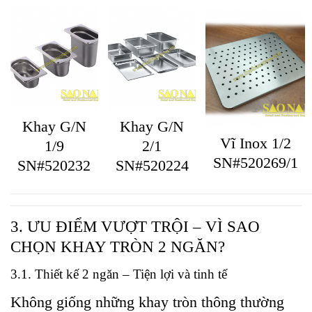
Khay G/N
Khay G/N
Vĩ Inox 1/2
2/1
1/9
SN#520269/1
SN#520224
SN#520232
3. ƯU ĐIỂM VƯỢT TRỘI – VÌ SAO
CHỌN KHAY TRÒN 2 NGĂN?
3.1. Thiết kế 2 ngăn – Tiện lợi và tinh tế
Không giống những khay tròn thông thường