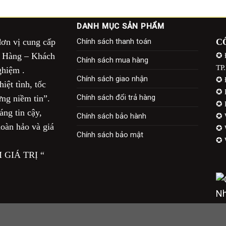
DANH MỤC SẢN PHẨM
đơn vị cung cấp
Chính sách thanh toán
C
à Hàng – Khách
✪ 
Chính sách mua hàng
TP
 nghiệm .
Chính sách giao nhận
✪ Đ
iệt tình, tốc
✪ 
Chính sách đổi trả hàng
ng niềm tin”.
✪ H
ng tin cậy,
Chính sách bảo hành
✪ 
oàn hảo và giá
✪ 
Chính sách bảo mật
✪ 
GIÁ TRỊ “