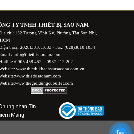
ÔNG TY TNHH THIẾT BỊ SAO NAM
Địa chỉ: 132 Trương Vĩnh Ký, Phường Tân Sơn Nhì,
.HCM
iện thoại :(028)3810.1033 - Fax: (028)3810.1034
Email : info@thietbisaonam.com
otline :
0905 458 452
-
0937 212 202
Website:
www.thietbikhachsansacona.com.vn
Website:
www.thietbisaonam.com
Website:
www.thegioidungcubuffet.com