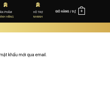
₫
0
GIỎ HÀNG /
0
SẢN PHẨM
HỖ TRỢ
HÍNH HÃNG
NHANH
 mật khẩu mới qua email.