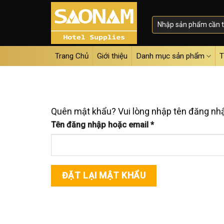
Skip
to
content
Trang Chủ
Giới thiệu
Danh mục sản phẩm
T
Quên mật khẩu? Vui lòng nhập tên đăng nhập
Bắt
Tên đăng nhập hoặc email
*
buộc
ĐẶT LẠI MẬT KHẨU