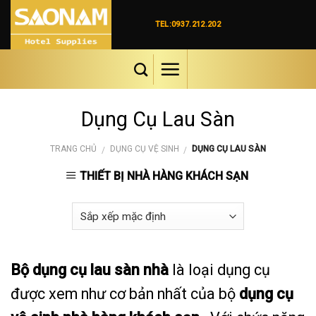
Skip
to
TEL:0937.212.202
content
Dụng Cụ Lau Sàn
TRANG CHỦ
DỤNG CỤ VỆ SINH
DỤNG CỤ LAU SÀN
/
/
THIẾT BỊ NHÀ HÀNG KHÁCH SẠN
Bộ dụng cụ lau sàn nhà
là loại dụng cụ
được xem như cơ bản nhất của bộ
dụng cụ