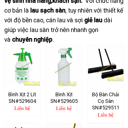
vệ sinh nhà hàng,khách sạn.
Với chức năng
cơ bản là
lau sạch sàn
, tuy nhiên với thiết kế
với độ bền cao, cán lau và sợi
giẻ lau
dài
giúp việc lau sàn trở nên nhanh gọn
và
chuyên nghiệp
.
Bình Xịt 2 Lít
Bình Xịt
Bộ Bàn Chải
SN#529604
SN#529605
Cọ Sàn
SN#529511
Liên hệ
Liên hệ
Liên hệ