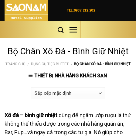
Skip
to
TEL:0937.212.202
content
Bộ Chân Xô Đá - Bình Giữ Nhiệt
TRANG CHỦ
DỤNG CỤ TIỆC BUFFET
BỘ CHÂN XÔ ĐÁ - BÌNH GIỮ NHIỆT
/
/
THIẾT BỊ NHÀ HÀNG KHÁCH SẠN
Xô đá – bình giữ nhiệt
dùng để ngâm ướp rượu là thứ
không thể thiếu được trong các nhà hàng quán ăn,
Bar, Pup…và ngay cả trong các tư gia. Nó giúp cho