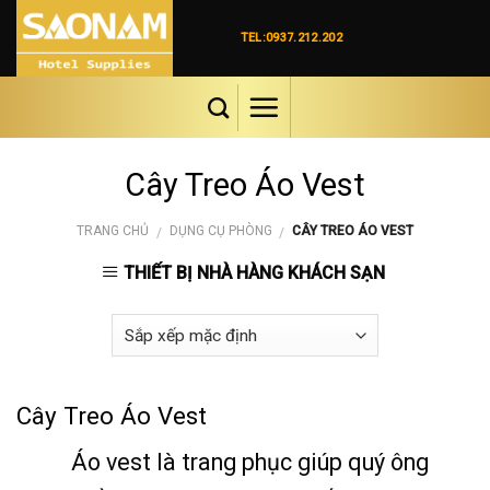
Skip
to
TEL:0937.212.202
content
Cây Treo Áo Vest
TRANG CHỦ
DỤNG CỤ PHÒNG
CÂY TREO ÁO VEST
/
/
THIẾT BỊ NHÀ HÀNG KHÁCH SẠN
Cây Treo Áo Vest
Áo vest là trang phục giúp quý ông