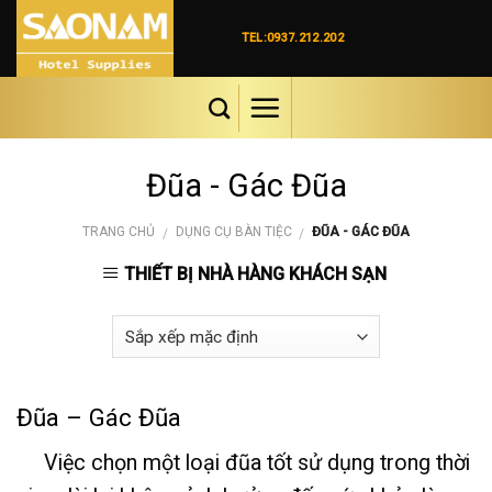
Skip
to
TEL:0937.212.202
content
Đũa - Gác Đũa
TRANG CHỦ
DỤNG CỤ BÀN TIỆC
ĐŨA - GÁC ĐŨA
/
/
THIẾT BỊ NHÀ HÀNG KHÁCH SẠN
Đũa – Gác Đũa
Việc chọn một loại đũa tốt sử dụng trong thời