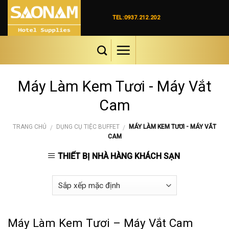
Skip
to
TEL:0937.212.202
content
Máy Làm Kem Tươi - Máy Vắt
Cam
TRANG CHỦ
DỤNG CỤ TIỆC BUFFET
MÁY LÀM KEM TƯƠI - MÁY VẮT
/
/
CAM
THIẾT BỊ NHÀ HÀNG KHÁCH SẠN
Máy Làm Kem Tươi – Máy Vắt Cam