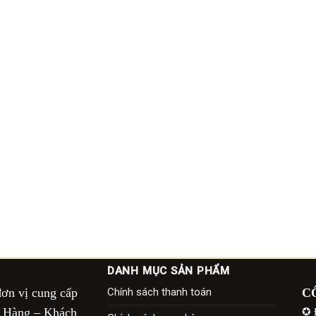
DANH MỤC SẢN PHẨM
đơn vị cung cấp
Chính sách thanh toán
C
à Hàng – Khách
✪ 