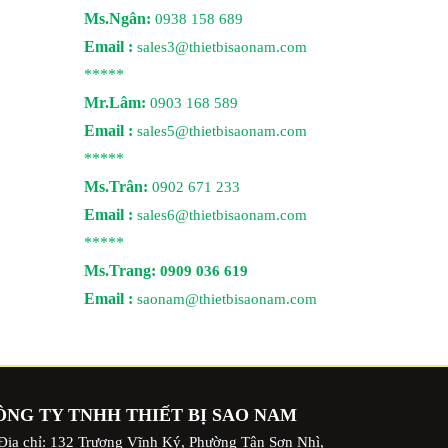
Ms.Ngân:
0938 158 689
Email :
sales3@thietbisaonam.com
*****
Mr.Lâm:
0903 168 589
Email :
sales5@thietbisaonam.com
*****
Ms.Trân:
0902 671 233
Email :
sales6@thietbisaonam.com
*****
Ms.Trang:
0909 036 619
Email :
saonam@thietbisaonam.com
ÔNG TY TNHH THIẾT BỊ SAO NAM
Địa chỉ: 132 Trương Vĩnh Ký, Phường Tân Sơn Nhì,