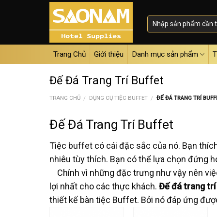
Skip
to
content
Trang Chủ
Giới thiệu
Danh mục sản phẩm
T
Đế Đá Trang Trí Buffet
TRANG CHỦ
DỤNG CỤ TIỆC BUFFET
ĐẾ ĐÁ TRANG TRÍ BUFF
/
/
Đế Đá Trang Trí Buffet
Tiệc buffet có cái đặc sắc của nó. Bạn thích
nhiêu tùy thích. Bạn có thể lựa chọn đứng ho
Chính vì những đặc trưng như vậy nên việc 
lợi nhất cho các thực khách.
Đế đá trang trí
thiết kế bàn tiệc Buffet. Bởi nó đáp ứng đư