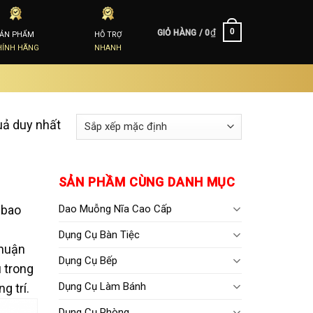
₫
0
GIỎ HÀNG /
0
SẢN PHẨM
HỖ TRỢ
HÍNH HÃNG
NHANH
quả duy nhất
SẢN PHẦM CÙNG DANH MỤC
Dao Muỗng Nĩa Cao Cấp
 bao
Dụng Cụ Bàn Tiệc
thuận
Dụng Cụ Bếp
 trong
Dụng Cụ Làm Bánh
g trí.
Dụng Cụ Phòng