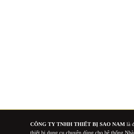
CÔNG TY TNHH THIẾT BỊ SAO NAM
là 
thiết bị dụng cụ chuyên dùng cho hệ thống Nh