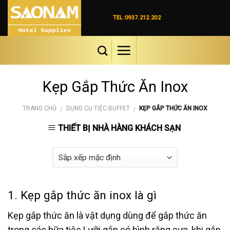
Skip
to
TEL:0937.212.202
content
Kẹp Gắp Thức Ăn Inox
TRANG CHỦ
DỤNG CỤ TIỆC BUFFET
KẸP GẮP THỨC ĂN INOX
/
/
THIẾT BỊ NHÀ HÀNG KHÁCH SẠN
1. Kẹp gắp thức ăn inox là gì
Kẹp gắp thức ăn là vật dụng dùng để gắp thức ăn
trong các bữa tiệc.Lưỡi gắp có hình răng cưa, khi gắp