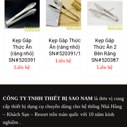
Kẹp Gắp
Kẹp Gắp Thức
Kẹp Gắp
Thức Ăn
Ăn (răng nhỏ)
Thức Ăn 2
(răng nhỏ)
SN#520391/1
Bên Răng
SN#520391
SN#520387
Liên hệ
Liên hệ
Liên hệ
CÔNG TY TNHH THIẾT BỊ SAO NAM
là đơn vị cung
cấp thiết bị dụng cụ chuyên dùng cho hệ thống Nhà Hàng
– Khách Sạn – Resort trên toàn quốc với 10 năm kinh
nghiệm .