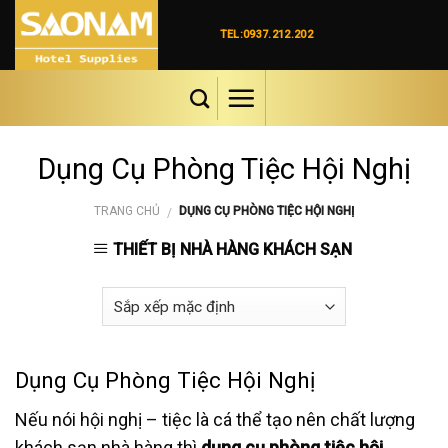
Skip
to
TEL:0937.212.202
content
Dụng Cụ Phòng Tiệc Hội Nghị
TRANG CHỦ
DỤNG CỤ PHÒNG TIỆC HỘI NGHỊ
/
THIẾT BỊ NHÀ HÀNG KHÁCH SẠN
Dụng Cụ Phòng Tiệc Hội Nghị
Nếu nói hội nghị – tiệc là cá thể tạo nên chất lượng
khách sạn nhà hàng thì
dụng cụ phòng tiệc hội