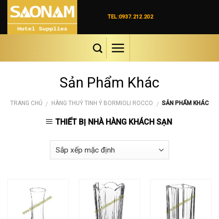
Skip
to
TEL:0937.212.202
content
Sản Phẩm Khác
TRANG CHỦ
HÀNG THUỶ TINH Ý BORMIOLI ROCCO
SẢN PHẨM KHÁC
/
/
THIẾT BỊ NHÀ HÀNG KHÁCH SẠN