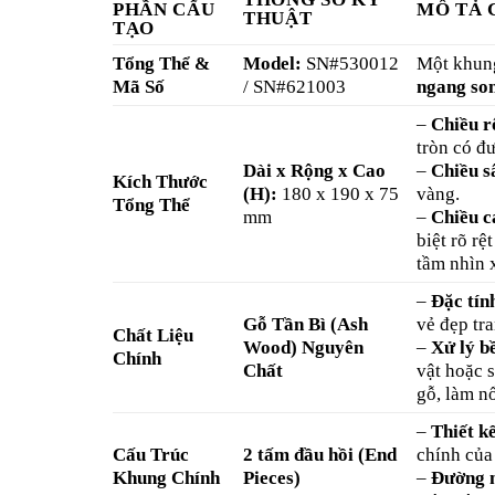
PHẦN CẤU
MÔ TẢ 
THUẬT
TẠO
Tổng Thể &
Model:
SN#530012
Một khung
Mã Số
/ SN#621003
ngang son
–
Chiều 
tròn có 
Dài x Rộng x Cao
–
Chiều s
Kích Thước
(H):
180 x 190 x 75
vàng.
Tổng Thể
mm
–
Chiều c
biệt rõ r
tầm nhìn 
–
Đặc tín
Gỗ Tần Bì (Ash
vẻ đẹp tra
Chất Liệu
Wood) Nguyên
–
Xử lý b
Chính
Chất
vật hoặc 
gỗ, làm n
–
Thiết kế
Cấu Trúc
2 tấm đầu hồi (End
chính của 
Khung Chính
Pieces)
–
Đường n