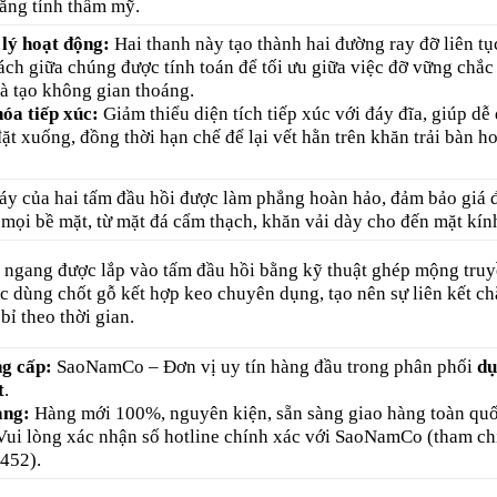
tăng tính thẩm mỹ.
lý hoạt động:
Hai thanh này tạo thành hai đường ray đỡ liên tụ
ch giữa chúng được tính toán để tối ưu giữa việc đỡ vững chắc
à tạo không gian thoáng.
hóa tiếp xúc:
Giảm thiểu diện tích tiếp xúc với đáy đĩa, giúp dễ
ặt xuống, đồng thời hạn chế để lại vết hằn trên khăn trải bàn h
áy của hai tấm đầu hồi được làm phẳng hoàn hảo, đảm bảo giá 
 mọi bề mặt, từ mặt đá cẩm thạch, khăn vải dày cho đến mặt kín
 ngang được lắp vào tấm đầu hồi bằng kỹ thuật ghép mộng tru
c dùng chốt gỗ kết hợp keo chuyên dụng, tạo nên sự liên kết ch
bỉ theo thời gian.
g cấp:
SaoNamCo – Đơn vị uy tín hàng đầu trong phân phối
dụ
t
.
ạng:
Hàng mới 100%, nguyên kiện, sẵn sàng giao hàng toàn quố
ui lòng xác nhận số hotline chính xác với SaoNamCo (tham ch
452).