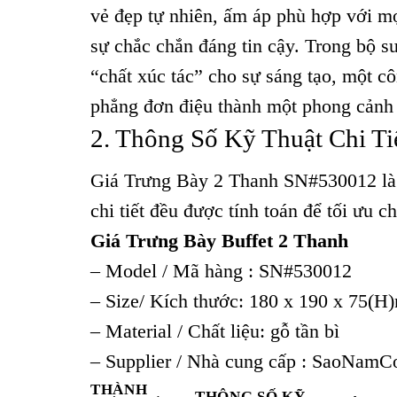
vẻ đẹp tự nhiên, ấm áp phù hợp với mọ
sự chắc chắn đáng tin cậy. Trong bộ s
“chất xúc tác” cho sự sáng tạo, một 
phẳng đơn điệu thành một phong cảnh 
2. Thông Số Kỹ Thuật Chi T
Giá Trưng Bày 2 Thanh SN#530012 là 
chi tiết đều được tính toán để tối ưu 
Giá Trưng Bày Buffet 2 Thanh
– Model / Mã hàng : SN#530012
– Size/ Kích thước: 180 x 190 x 75(
– Material / Chất liệu: gỗ tần bì
– Supplier / Nhà cung cấp : SaoNamC
THÀNH
THÔNG SỐ KỸ