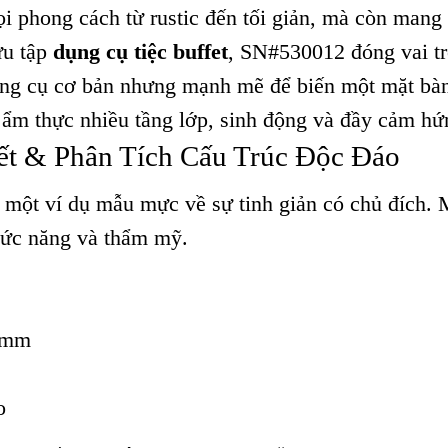
i phong cách từ rustic đến tối giản, mà còn mang 
ưu tập
dụng cụ tiệc buffet
, SN#530012 đóng vai tr
công cụ cơ bản nhưng mạnh mẽ để biến một mặt bà
ẩm thực nhiều tầng lớp, sinh động và đầy cảm hứ
iết & Phân Tích Cấu Trúc Độc Đáo
một ví dụ mẫu mực về sự tinh giản có chủ đích. 
chức năng và thẩm mỹ.
H)mm
o