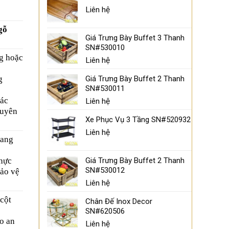
Liên hệ
gỗ
Giá Trưng Bày Buffet 3 Thanh
SN#530010
ng hoặc
Liên hệ
Giá Trưng Bày Buffet 2 Thanh
g
SN#530011
hác
Liên hệ
guyên
Xe Phục Vụ 3 Tầng SN#520932
Liên hệ
mang
Giá Trưng Bày Buffet 2 Thanh
hực
SN#530012
bảo vệ
Liên hệ
 cột
Chân Đế Inox Decor
SN#620506
o an
Liên hệ