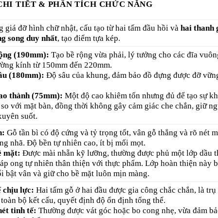
CHI TIẾT & PHÂN TÍCH CHỨC NĂNG
 giá đỡ hình chữ nhật, cấu tạo từ hai tấm đầu hồi và
hai thanh 
g song duy nhất
, tạo điểm tựa kép.
rộng (190mm):
Tạo bề rộng vừa phải, lý tưởng cho các đĩa vuô
đường kính từ 150mm đến 220mm.
âu (180mm):
Độ sâu của khung, đảm bảo đồ đựng được đỡ vữn
ao thành (75mm):
Một độ cao khiêm tốn nhưng đủ để tạo sự k
ệt so với mặt bàn, đồng thời không gây cảm giác che chắn, giữ n
xuyên suốt.
h:
Gỗ tần bì có độ cứng và tỷ trọng tốt, vân gỗ thẳng và rõ nét 
ng nhã. Độ bền tự nhiên cao, ít bị mối mọt.
ề mặt:
Được mài nhẵn kỹ lưỡng, thường được phủ một lớp dầu t
sáp ong tự nhiên thân thiện với thực phẩm. Lớp hoàn thiện này 
ổi bật vân và giữ cho bề mặt luôn mịn màng.
 chịu lực:
Hai tấm gỗ ở hai đầu được gia công chắc chắn, là trụ
toàn bộ kết cấu, quyết định độ ổn định tổng thể.
ét tinh tế:
Thường được vát góc hoặc bo cong nhẹ, vừa đảm bả