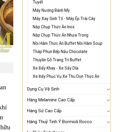
Tuyết
Máy Nướng Bánh Mỳ
Máy Xay Sinh Tố - Máy Ép Trái Cây
Nắp Chụp Thức Ăn Inox
Nắp Chụp Thức Ăn Nhựa Trong
Nồi Hâm Thức Ăn Buffet Nồi Hâm Soup
Tháp Phun Bếp Nấu Chocolate
Thuyền Gỗ Trang Trí Buffet
Xe Đẩy Khay - Xe Sấy Dĩa
Xe Đẩy Phục Vụ Xe Thu Dọn Thức Ăn
ian
Dụng Cụ Vệ Sinh
ả
Hàng Melamine Cao Cấp
khí
Hàng Sứ Cao Cấp
ên
Hàng Thuỷ Tinh Ý Bormioli Rocco
 hữu