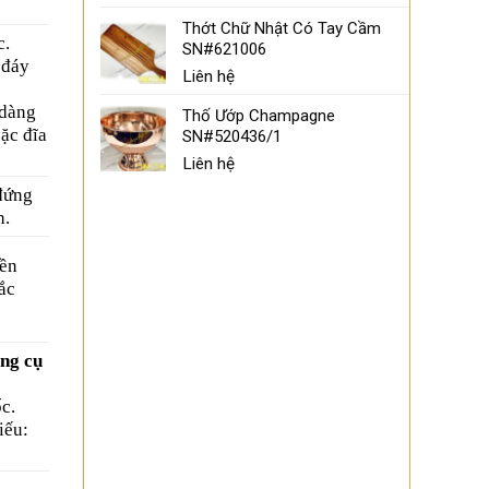
Thớt Chữ Nhật Có Tay Cầm
c.
SN#621006
 đáy
Liên hệ
 dàng
Thố Ướp Champagne
oặc đĩa
SN#520436/1
Liên hệ
đứng
h.
yền
ắc
ng cụ
c.
iếu: