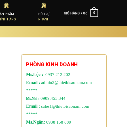
₫
0
GIỎ HÀNG /
0
SẢN PHẨM
HỖ TRỢ
HÍNH HÃNG
NHANH
PHÒNG KINH DOANH
Ms.Lộc :
0937.212.202
Email :
admin2@thietbisaonam.com
*****
0909.453.344
Ms.Nhi :
Email :
sales1@thietbisaonam.com
*****
Ms.Ngân:
0938 158 689