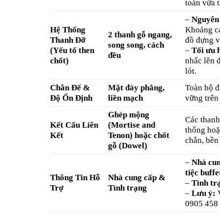
toàn vừa 
–
Nguyên 
Hệ Thống
Khoảng cá
2 thanh gỗ ngang,
Thanh Đỡ
đồ đựng v
song song, cách
(Yếu tố then
–
Tối ưu 
đều
chốt)
nhấc lên đ
lót.
Chân Đế &
Mặt đáy phẳng,
Toàn bộ đ
Độ Ổn Định
liền mạch
vững trên
Ghép mộng
Các thanh
Kết Cấu Liên
(Mortise and
thống hoặ
Kết
Tenon) hoặc chốt
chắn, bền 
gỗ (Dowel)
–
Nhà cun
tiệc buffe
Thông Tin Hỗ
Nhà cung cấp &
–
Tình tr
Trợ
Tình trạng
–
Lưu ý:
V
0905 458 