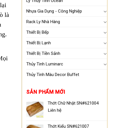
Ly Thủy Tinh Ocean
lại
Nhựa Gia Dụng - Công Nghiệp
ò là
Rack Ly Nhà Hàng
n
Thiết Bị Bếp
ng.
Thiết Bị Lạnh
Thiết Bị Tiền Sảnh
Mọi
Thủy Tinh Luminarc
Thủy Tinh Màu Decor Buffet
SẢN PHẨM MỚI
Thớt Chữ Nhật SN#621004
Liên hệ
Thớt Kiểu SN#621007