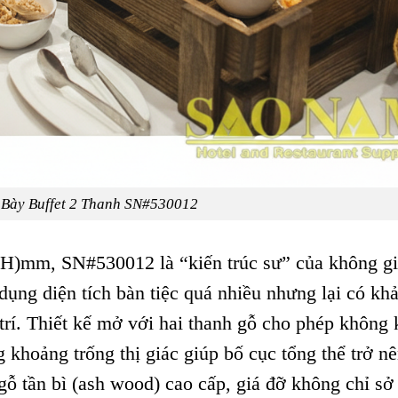
 Bày Buffet 2 Thanh SN#530012
H)mm, SN#530012 là “kiến trúc sư” của không g
ụng diện tích bàn tiệc quá nhiều nhưng lại có kh
trí. Thiết kế mở với hai thanh gỗ cho phép không 
g khoảng trống thị giác giúp bố cục tổng thể trở n
 gỗ tần bì (ash wood) cao cấp, giá đỡ không chỉ sở