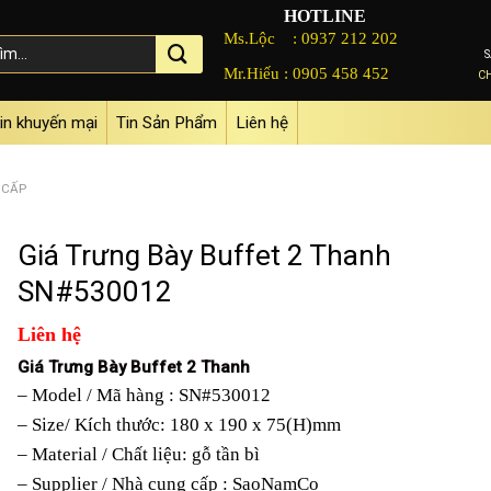
HOTLINE
Ms.Lộc :
0937 212 202
Mr.Hiếu :
0905 458 452
C
in khuyến mại
Tin Sản Phẩm
Liên hệ
 CẤP
Giá Trưng Bày Buffet 2 Thanh
SN#530012
Liên hệ
Giá Trưng Bày Buffet 2 Thanh
– Model / Mã hàng : SN#530012
– Size/ Kích thước: 180 x 190 x 75(H)mm
– Material / Chất liệu: gỗ tần bì
– Supplier / Nhà cung cấp : SaoNamCo