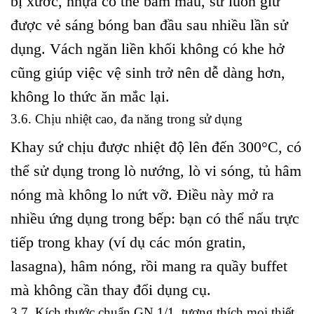
bị xước, nhựa có thể bám màu, sứ luôn giữ
được vẻ sáng bóng ban đầu sau nhiều lần sử
dụng. Vách ngăn liền khối không có khe hở
cũng giúp việc vệ sinh trở nên dễ dàng hơn,
không lo thức ăn mắc lại.
3.6. Chịu nhiệt cao, đa năng trong sử dụng
Khay sứ chịu được nhiệt độ lên đến 300°C, có
thể sử dụng trong lò nướng, lò vi sóng, tủ hâm
nóng mà không lo nứt vỡ. Điều này mở ra
nhiều ứng dụng trong bếp: bạn có thể nấu trực
tiếp trong khay (ví dụ các món gratin,
lasagna), hâm nóng, rồi mang ra quầy buffet
mà không cần thay đổi dụng cụ.
3.7. Kích thước chuẩn GN 1/1, tương thích mọi thiết