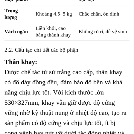
Trọng
Khoảng 4.5–5 kg
Chắc chắn, ổn định
lượng
Liền khối, cao
Vách ngăn
Không rò rỉ, dễ vệ sinh
bằng thành khay
2.2. Cấu tạo chi tiết các bộ phận
Thân khay:
Được chế tác từ sứ trắng cao cấp, thân khay
có độ dày đồng đều, đảm bảo độ bền và khả
năng chịu lực tốt. Với kích thước lớn
530×327mm, khay vẫn giữ được độ cứng
vững nhờ kỹ thuật nung ở nhiệt độ cao, tạo ra
sản phẩm có độ cứng và chịu lực tốt, ít bị
cong vênh hay nứt vỡ dưới tác động nhiệt và