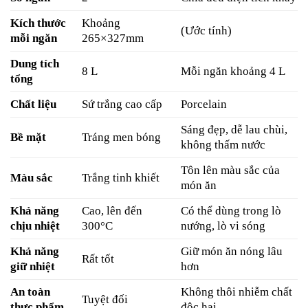
Kích thước
Khoảng
(Ước tính)
mỗi ngăn
265×327mm
Dung tích
8 L
Mỗi ngăn khoảng 4 L
tổng
Chất liệu
Sứ trắng cao cấp
Porcelain
Sáng đẹp, dễ lau chùi,
Bề mặt
Tráng men bóng
không thấm nước
Tôn lên màu sắc của
Màu sắc
Trắng tinh khiết
món ăn
Khả năng
Cao, lên đến
Có thể dùng trong lò
chịu nhiệt
300°C
nướng, lò vi sóng
Khả năng
Giữ món ăn nóng lâu
Rất tốt
giữ nhiệt
hơn
An toàn
Không thôi nhiễm chất
Tuyệt đối
thực phẩm
độc hại