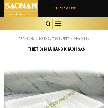
Skip
to
TEL:0937.212.202
content
TRANG CHỦ
DỤNG CỤ TIỆC BUFFET
KHAY GN SỨ
/
/
THIẾT BỊ NHÀ HÀNG KHÁCH SẠN