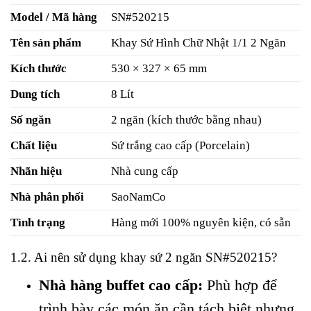
Model / Mã hàng
SN#520215
Tên sản phẩm
Khay Sứ Hình Chữ Nhật 1/1 2 Ngăn
Kích thước
530 × 327 × 65 mm
Dung tích
8 Lít
Số ngăn
2 ngăn (kích thước bằng nhau)
Chất liệu
Sứ trắng cao cấp (Porcelain)
Nhãn hiệu
Nhà cung cấp
Nhà phân phối
SaoNamCo
Tình trạng
Hàng mới 100% nguyên kiện, có sẵn
1.2. Ai nên sử dụng khay sứ 2 ngăn SN#520215?
Nhà hàng buffet cao cấp:
Phù hợp để
trình bày các món ăn cần tách biệt nhưng