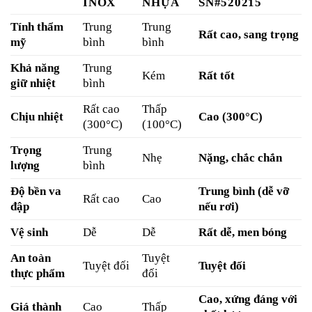
INOX
NHỰA
SN#520215
Tính thẩm
Trung
Trung
Rất cao, sang trọng
mỹ
bình
bình
Khả năng
Trung
Kém
Rất tốt
giữ nhiệt
bình
Rất cao
Thấp
Chịu nhiệt
Cao (300°C)
(300°C)
(100°C)
Trọng
Trung
Nhẹ
Nặng, chắc chắn
lượng
bình
Độ bền va
Trung bình (dễ vỡ
Rất cao
Cao
đập
nếu rơi)
Vệ sinh
Dễ
Dễ
Rất dễ, men bóng
An toàn
Tuyệt
Tuyệt đối
Tuyệt đối
thực phẩm
đối
Cao, xứng đáng với
Giá thành
Cao
Thấp