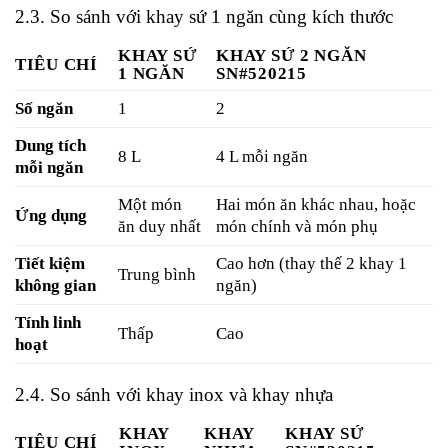
2.3. So sánh với khay sứ 1 ngăn cùng kích thước
KHAY SỨ
KHAY SỨ 2 NGĂN
TIÊU CHÍ
1 NGĂN
SN#520215
Số ngăn
1
2
Dung tích
8 L
4 L mỗi ngăn
mỗi ngăn
Một món
Hai món ăn khác nhau, hoặc
Ứng dụng
ăn duy nhất
món chính và món phụ
Tiết kiệm
Cao hơn (thay thế 2 khay 1
Trung bình
không gian
ngăn)
Tính linh
Thấp
Cao
hoạt
2.4. So sánh với khay inox và khay nhựa
KHAY
KHAY
KHAY SỨ
TIÊU CHÍ