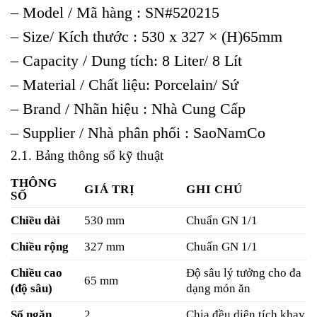
– Model / Mã hàng : SN#520215
– Size/ Kích thước : 530 x 327 × (H)65mm
– Capacity / Dung tích: 8 Liter/ 8 Lít
– Material / Chất liệu: Porcelain/ Sứ
– Brand / Nhãn hiệu : Nhà Cung Cấp
– Supplier / Nhà phân phối : SaoNamCo
2.1. Bảng thông số kỹ thuật
THÔNG
GIÁ TRỊ
GHI CHÚ
SỐ
Chiều dài
530 mm
Chuẩn GN 1/1
Chiều rộng
327 mm
Chuẩn GN 1/1
Chiều cao
Độ sâu lý tưởng cho đa
65 mm
(độ sâu)
dạng món ăn
Số ngăn
2
Chia đều diện tích khay