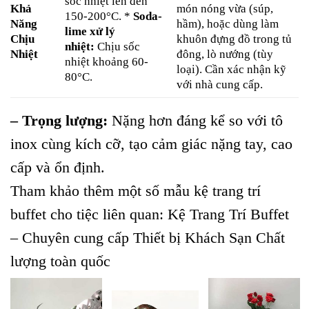
sốc nhiệt lên đến
Khả
món nóng vừa (súp,
150-200°C. *
Soda-
Năng
hầm), hoặc dùng làm
lime xử lý
Chịu
khuôn đựng đồ trong tủ
nhiệt:
Chịu sốc
Nhiệt
đông, lò nướng (tùy
nhiệt khoảng 60-
loại). Cần xác nhận kỹ
80°C.
với nhà cung cấp.
– Trọng lượng:
Nặng hơn đáng kể so với tô
inox cùng kích cỡ, tạo cảm giác nặng tay, cao
cấp và ổn định.
Tham khảo thêm một số mẫu kệ trang trí
buffet cho tiệc liên quan:
Kệ Trang Trí Buffet
– Chuyên cung cấp Thiết bị Khách Sạn Chất
lượng toàn quốc