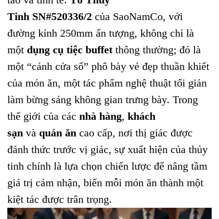
Tinh SN#520336/2
của SaoNamCo, với
đường kính 250mm ấn tượng, không chỉ là
một
dụng cụ tiệc buffet
thông thường; đó là
một “cánh cửa sổ” phô bày vẻ đẹp thuần khiết
của món ăn, một tác phẩm nghệ thuật tối giản
làm bừng sáng không gian trưng bày. Trong
thế giới của các
nhà hàng
,
khách
sạn
và
quán ăn
cao cấp, nơi thị giác được
đánh thức trước vị giác, sự xuất hiện của thủy
tinh chính là lựa chọn chiến lược để nâng tầm
giá trị cảm nhận, biến mỗi món ăn thành một
kiệt tác được trân trọng.