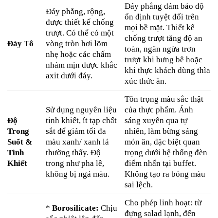
Đáy phẳng đảm bảo độ
Đáy phẳng, rộng,
ổn định tuyệt đối trên
được thiết kế chống
mọi bề mặt. Thiết kế
trượt. Có thể có một
chống trượt tăng độ an
Đáy Tô
vòng tròn hơi lõm
toàn, ngăn ngừa trơn
nhẹ hoặc các chấm
trượt khi bưng bê hoặc
nhám mịn được khắc
khi thực khách dùng thìa
axit dưới đáy.
xúc thức ăn.
Tôn trọng màu sắc thật
Sử dụng nguyên liệu
của thực phẩm. Ánh
Độ
tinh khiết, ít tạp chất
sáng xuyên qua tự
Trong
sắt để giảm tối đa
nhiên, làm bừng sáng
Suốt &
màu xanh/ xanh lá
món ăn, đặc biệt quan
Tinh
thường thấy. Độ
trọng dưới hệ thống đèn
Khiết
trong như pha lê,
điểm nhấn tại buffet.
không bị ngả màu.
Không tạo ra bóng màu
sai lệch.
Cho phép linh hoạt: từ
*
Borosilicate:
Chịu
đựng salad lạnh, đến