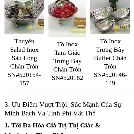
Tô Inox
Thuyền
Tô Inox
Trưng Bày
Salad Inox
Tam Giác
Buffet Chân
Sâu Lòng
Trưng Bày
Tròn
Chân Tròn
Chân Tròn
SN#520146-
SN#520154-
SN#520162
149
157
3. Ưu Điểm Vượt Trội: Sức Mạnh Của Sự
Minh Bạch Và Tính Phi Vật Thể
1. Tối Đa Hóa Giá Trị Thị Giác &