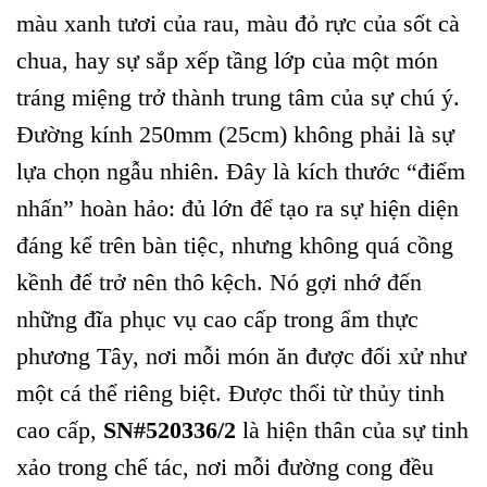
màu xanh tươi của rau, màu đỏ rực của sốt cà
chua, hay sự sắp xếp tầng lớp của một món
tráng miệng trở thành trung tâm của sự chú ý.
Đường kính 250mm (25cm) không phải là sự
lựa chọn ngẫu nhiên. Đây là kích thước “điểm
nhấn” hoàn hảo: đủ lớn để tạo ra sự hiện diện
đáng kể trên bàn tiệc, nhưng không quá cồng
kềnh để trở nên thô kệch. Nó gợi nhớ đến
những đĩa phục vụ cao cấp trong ẩm thực
phương Tây, nơi mỗi món ăn được đối xử như
một cá thể riêng biệt. Được thổi từ thủy tinh
cao cấp,
SN#520336/2
là hiện thân của sự tinh
xảo trong chế tác, nơi mỗi đường cong đều