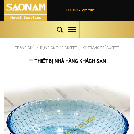
Skip
to
TEL:0937.212.202
content
TRANG CHỦ
DỤNG CỤ TIỆC BUFFET
KỆ TRANG TRÍ BUFFET
/
/
THIẾT BỊ NHÀ HÀNG KHÁCH SẠN