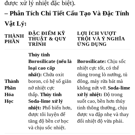
được xử lý nhiệt đặc biệt).
– Phân Tích Chi Tiết Cấu Tạo Và Đặc Tính
Vật Lý:
ĐẶC ĐIỂM KỸ
LỢI ÍCH VƯỢT
THÀNH
THUẬT & QUY
TRỘI VÀ Ý NGHĨA
PHẦN
TRÌNH
ỨNG DỤNG
Thủy tinh
Borosilicate (nếu là
Borosilicate:
Chịu sốc
loại cao cấp
nhiệt cực tốt, có thể
nhất):
Chứa oxit
dùng trong lò nướng, tủ
Thành
boron, có hệ số giãn
đông, máy rửa bát mà
Phần
nở nhiệt cực
không nứt vỡ.
Soda-lime
Hóa
thấp.
Thủy tinh
xử lý nhiệt:
Độ trong
Học
Soda-lime xử lý
suốt cao, bền hơn thủy
nhiệt:
Phổ biến hơn,
tinh thông thường, chịu
được tôi luyện để
được va đập nhẹ và thay
tăng độ bền cơ học
đổi nhiệt độ vừa phải.
và chịu sốc nhiệt.