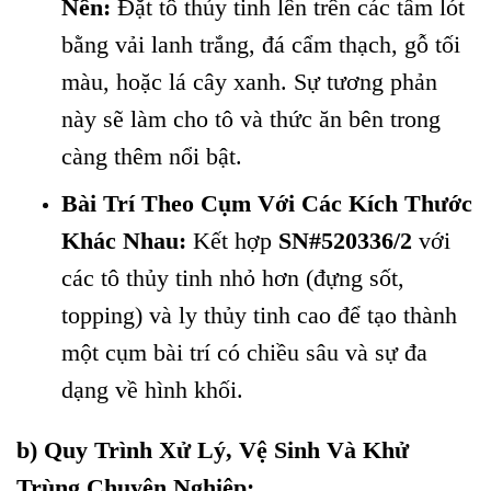
Nền:
Đặt tô thủy tinh lên trên các tấm lót
bằng vải lanh trắng, đá cẩm thạch, gỗ tối
màu, hoặc lá cây xanh. Sự tương phản
này sẽ làm cho tô và thức ăn bên trong
càng thêm nổi bật.
Bài Trí Theo Cụm Với Các Kích Thước
Khác Nhau:
Kết hợp
SN#520336/2
với
các tô thủy tinh nhỏ hơn (đựng sốt,
topping) và ly thủy tinh cao để tạo thành
một cụm bài trí có chiều sâu và sự đa
dạng về hình khối.
b) Quy Trình Xử Lý, Vệ Sinh Và Khử
Trùng Chuyên Nghiệp: