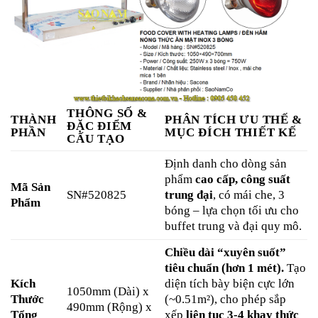
THÔNG SỐ &
THÀNH
PHÂN TÍCH ƯU THẾ &
ĐẶC ĐIỂM
PHẦN
MỤC ĐÍCH THIẾT KẾ
CẤU TẠO
Định danh cho dòng sản
phẩm
cao cấp, công suất
Mã Sản
SN#520825
trung đại
, có mái che, 3
Phẩm
bóng – lựa chọn tối ưu cho
buffet trung và đại quy mô.
Chiều dài “xuyên suốt”
tiêu chuẩn (hơn 1 mét).
Tạo
Kích
diện tích bày biện cực lớn
1050mm (Dài) x
Thước
(~0.51m²), cho phép sắp
490mm (Rộng) x
Tổng
xếp
liên tục 3-4 khay thức