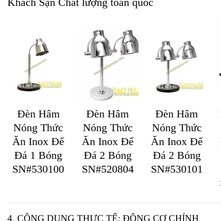
Khách Sạn Chất lượng toàn quốc
Đèn Hâm
Đèn Hâm
Đèn Hâm
Nóng Thức
Nóng Thức
Nóng Thức
Ăn Inox Đế
Ăn Inox Đế
Ăn Inox Đế
Đá 2 Bóng
Đá 2 Bóng
Đá 1 Bóng
SN#520804
SN#530101
SN#530100
4. CÔNG DỤNG THỰC TẾ: ĐỘNG CƠ CHÍNH