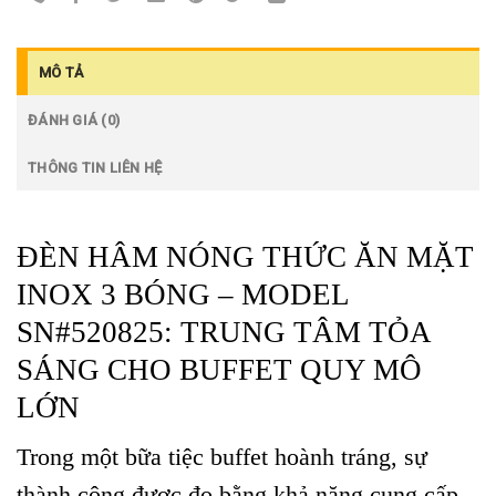
MÔ TẢ
ĐÁNH GIÁ (0)
THÔNG TIN LIÊN HỆ
ĐÈN HÂM NÓNG THỨC ĂN MẶT
INOX 3 BÓNG – MODEL
SN#520825: TRUNG TÂM TỎA
SÁNG CHO BUFFET QUY MÔ
LỚN
Trong một bữa tiệc buffet hoành tráng, sự
thành công được đo bằng khả năng cung cấp