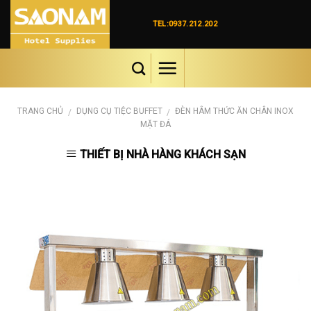
Skip
to
TEL:0937.212.202
content
TRANG CHỦ
DỤNG CỤ TIỆC BUFFET
ĐÈN HÂM THỨC ĂN CHÂN INOX
/
/
MẶT ĐÁ
THIẾT BỊ NHÀ HÀNG KHÁCH SẠN