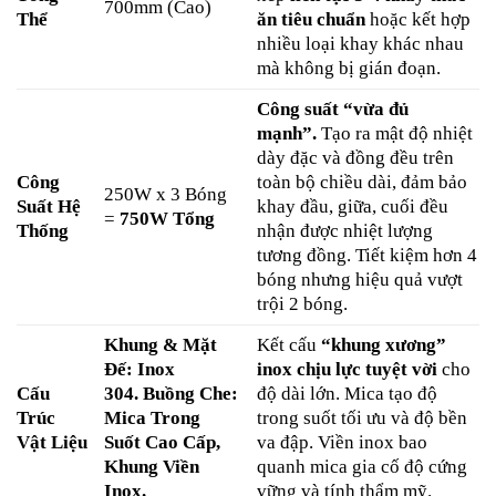
700mm (Cao)
Thể
ăn tiêu chuẩn
hoặc kết hợp
nhiều loại khay khác nhau
mà không bị gián đoạn.
Công suất “vừa đủ
mạnh”.
Tạo ra mật độ nhiệt
dày đặc và đồng đều trên
Công
toàn bộ chiều dài, đảm bảo
250W x 3 Bóng
Suất Hệ
khay đầu, giữa, cuối đều
=
750W Tổng
Thống
nhận được nhiệt lượng
tương đồng. Tiết kiệm hơn 4
bóng nhưng hiệu quả vượt
trội 2 bóng.
Khung & Mặt
Kết cấu
“khung xương”
Đế: Inox
inox chịu lực tuyệt vời
cho
Cấu
304.
Buồng Che:
độ dài lớn. Mica tạo độ
Trúc
Mica Trong
trong suốt tối ưu và độ bền
Vật Liệu
Suốt Cao Cấp,
va đập. Viền inox bao
Khung Viền
quanh mica gia cố độ cứng
Inox.
vững và tính thẩm mỹ.