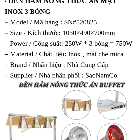
/ ĐÈN HÂM NÓNG THỨC ĂN MẶT
INOX 3 BÓNG
– Model / Mã hàng : SN#520825
– Size / Kích thước: 1050×490×700mm
– Power / Công suất: 250W * 3 bóng = 750W
– Material / Chất liệu: Inox , mái che mica
– Brand / Nhãn hiệu : Nhà Cung Cấp
– Supplier / Nhà phân phối : SaoNamCo