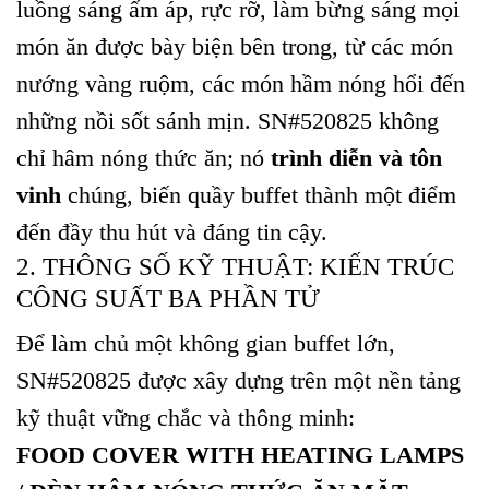
luồng sáng ấm áp, rực rỡ, làm bừng sáng mọi
món ăn được bày biện bên trong, từ các món
nướng vàng ruộm, các món hầm nóng hổi đến
những nồi sốt sánh mịn. SN#520825 không
chỉ hâm nóng thức ăn; nó
trình diễn và tôn
vinh
chúng, biến quầy buffet thành một điểm
đến đầy thu hút và đáng tin cậy.
2. THÔNG SỐ KỸ THUẬT: KIẾN TRÚC
CÔNG SUẤT BA PHẦN TỬ
Để làm chủ một không gian buffet lớn,
SN#520825 được xây dựng trên một nền tảng
kỹ thuật vững chắc và thông minh:
FOOD COVER WITH HEATING LAMPS