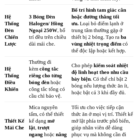
Bố trí hình tam giác cân
Hệ
3 Bóng Đèn
hoặc đường thẳng tối
Thống
Halogen/ Hồng
ưu.
Loại bỏ điểm lạnh ở
Đèn
Ngoại 250W
, bố
trung tâm thường gặp ở
Chiến
trí đều trên chiều
thiết bị 2 bóng. Tạo ra
ba
Lược
dài mái che.
vùng nhiệt trọng điểm
có
thể độc lập hoặc kết hợp.
Thường đi
Cho phép
kiểm soát nhiệt
Hệ
kèm
công tắc
độ linh hoạt theo nhu cầu
Thống
riêng cho từng
bày biện
. Có thể chỉ bật 2
Điều
bóng đèn
hoặc
bóng nếu lượng thức ăn ít,
Khiển
công tắc tổng có
hoặc bật cả 3 khi đầy đủ.
cầu chì bảo vệ.
Mica nguyên
Tối ưu cho việc tiếp cận
tấm, có thể thiết
thức ăn ở mọi vị trí. Thiết kế
Thiết Kế
kế dạng
mở
mở lật phía trước phổ biến,
Mái Che
lật
,
trượt
giúp nhân viên dễ dàng
ngang
hoặc
nâng
phục vụ mà không cần đi