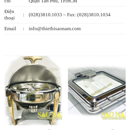
chỉ
Quận Tân Phú, TP.HCM
Điện
:
(028)3810.1033 – Fax: (028)3810.1034
thoại
Email
:
info@thietbisaonam.com