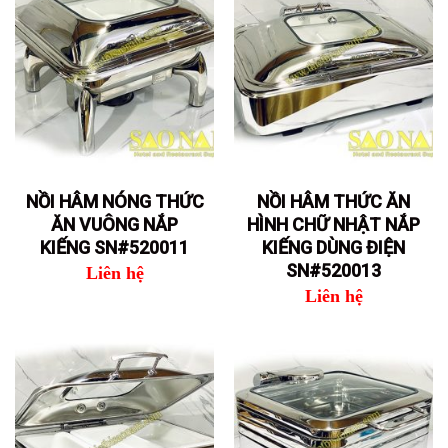
NỒI HÂM NÓNG THỨC
NỒI HÂM THỨC ĂN
ĂN VUÔNG NẮP
HÌNH CHỮ NHẬT NẮP
KIẾNG SN#520011
KIẾNG DÙNG ĐIỆN
SN#520013
Liên hệ
Liên hệ