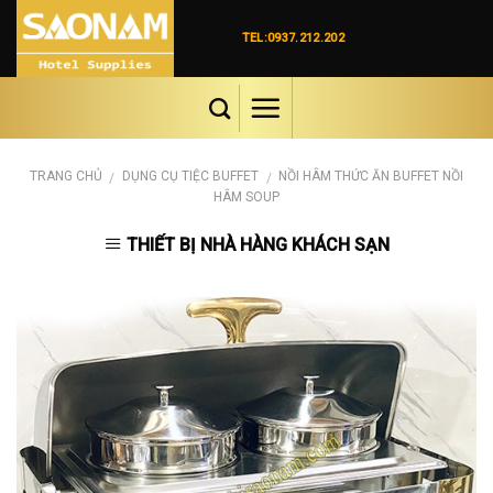
Skip
to
TEL:0937.212.202
content
TRANG CHỦ
DỤNG CỤ TIỆC BUFFET
NỒI HÂM THỨC ĂN BUFFET NỒI
/
/
HÂM SOUP
THIẾT BỊ NHÀ HÀNG KHÁCH SẠN