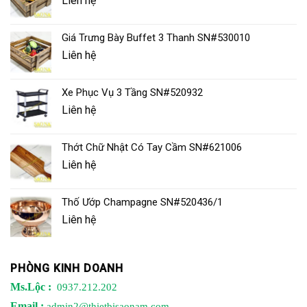
Liên hệ
Giá Trưng Bày Buffet 3 Thanh SN#530010
Liên hệ
Xe Phục Vụ 3 Tầng SN#520932
Liên hệ
Thớt Chữ Nhật Có Tay Cầm SN#621006
Liên hệ
Thố Ướp Champagne SN#520436/1
Liên hệ
PHÒNG KINH DOANH
Ms.Lộc :
0937.212.202
Email :
admin2@thietbisaonam.com