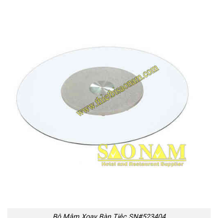
Bộ Mâm Xoay Bàn Tiệc SN#523404