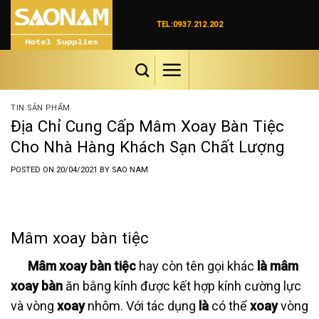
Skip
to
TEL:0937.212.202
content
TIN SẢN PHẨM
Địa Chỉ Cung Cấp Mâm Xoay Bàn Tiệc
Cho Nhà Hàng Khách Sạn Chất Lượng
POSTED ON
20/04/2021
BY
SAO NAM
Mâm xoay bàn tiệc
Mâm
xoay bàn tiệc
hay còn tên gọi khác
là mâm
xoay bàn
ăn bằng kính được kết hợp kính cường lực
và vòng
xoay
nhôm. Với tác dụng
là
có thể
xoay
vòng