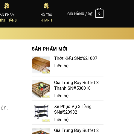
₫
0
GIỎ HÀNG /
0
SẢN PHẨM
HỖ TRỢ
HÍNH HÃNG
NHANH
SẢN PHẨM MỚI
Thớt Kiểu SN#621007
Liên hệ
Giá Trưng Bày Buffet 3
Thanh SN#530010
Liên hệ
Xe Phục Vụ 3 Tầng
iện,
SN#520932
Liên hệ
Giá Trưng Bày Buffet 2