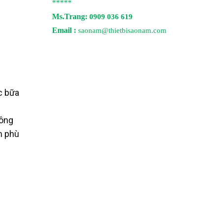
*****
Ms.Trang:
0909 036 619
Email :
saonam@thietbisaonam.com
c bữa
công
ểm phù