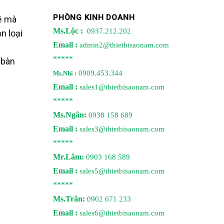
PHÒNG KINH DOANH
ề mà
Ms.Lộc :
0937.212.202
n loại
Email :
admin2@thietbisaonam.com
*****
 bàn
0909.453.344
Ms.Nhi :
Email :
sales1@thietbisaonam.com
*****
Ms.Ngân:
0938 158 689
Email :
sales3@thietbisaonam.com
*****
Mr.Lâm:
0903 168 589
Email :
sales5@thietbisaonam.com
*****
Ms.Trân:
0902 671 233
Email :
sales6@thietbisaonam.com